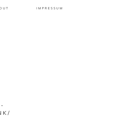
OUT
IMPRESSUM
-
NK/