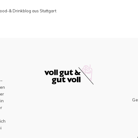
r Food-& Drinkblog aus Stuttgart
–
sen
er
Ge
ein
er
h
ich
i