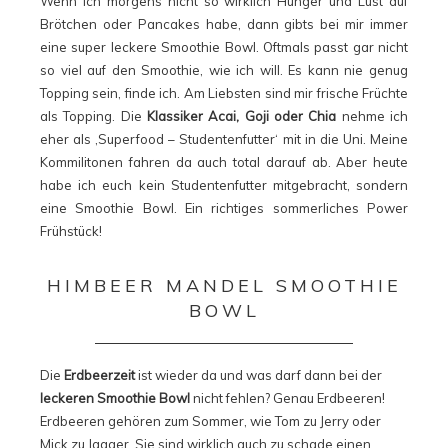
Wenn ich morgens nicht so wirklich Hunger und Lust auf
Brötchen oder Pancakes habe, dann gibts bei mir immer
eine super leckere Smoothie Bowl. Oftmals passt gar nicht
so viel auf den Smoothie, wie ich will. Es kann nie genug
Topping sein, finde ich. Am Liebsten sind mir frische Früchte
als Topping. Die
Klassiker Acai, Goji oder Chia
nehme ich
eher als ‚Superfood – Studentenfutter‘ mit in die Uni. Meine
Kommilitonen fahren da auch total darauf ab. Aber heute
habe ich euch kein Studentenfutter mitgebracht, sondern
eine Smoothie Bowl. Ein richtiges sommerliches Power
Frühstück!
HIMBEER MANDEL SMOOTHIE
BOWL
Die
Erdbeerzeit
ist wieder da und was darf dann bei der
leckeren Smoothie Bowl
nicht fehlen? Genau Erdbeeren!
Erdbeeren gehören zum Sommer, wie Tom zu Jerry oder
Mick zu Jagger. Sie sind wirklich auch zu schade einen