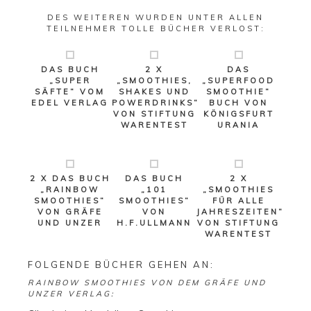
DES WEITEREN WURDEN UNTER ALLEN
TEILNEHMER TOLLE BÜCHER VERLOST:
DAS BUCH
2 X
DAS
„SUPER
„SMOOTHIES,
„SUPERFOOD
SÄFTE“ VOM
SHAKES UND
SMOOTHIE“
EDEL VERLAG
POWERDRINKS“
BUCH VON
VON STIFTUNG
KÖNIGSFURT
WARENTEST
URANIA
2 X DAS BUCH
DAS BUCH
2 X
„RAINBOW
„101
„SMOOTHIES
SMOOTHIES“
SMOOTHIES“
FÜR ALLE
VON GRÄFE
VON
JAHRESZEITEN“
UND UNZER
H.F.ULLMANN
VON STIFTUNG
WARENTEST
FOLGENDE BÜCHER GEHEN AN:
RAINBOW SMOOTHIES VON DEM GRÄFE UND
UNZER VERLAG: