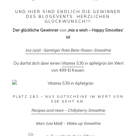
UND HIER SIND ENDLICH DIE GEWINNER
DES
BLOGEVENTS
: HERZLICHEN
GLÜCKWUNSCH!!!
Der glückliche Gewinner
von
‚mix a wish – Happy Smooties‘
ist
Ina is(s)t -Samtiger Rote Bete-Rosen-Smoothie
Du darfst dich über einen
Vitamix S30
in apfelgrün (im Wert
von 499 €) freuen:
PLATZ 2&3 –
NU3 GUTSCHEINE
IM WERT VON
50€ GEHT AN:
Recipes and more – Chillyberry Smoothie
Marc (via Mail) – Wake up Smoothie