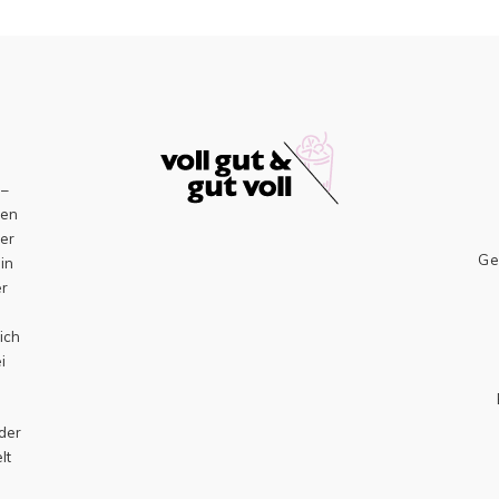
–
sen
er
Ge
ein
er
h
ich
i
 der
lt