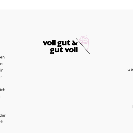
–
sen
er
Ge
ein
er
h
ich
i
 der
lt