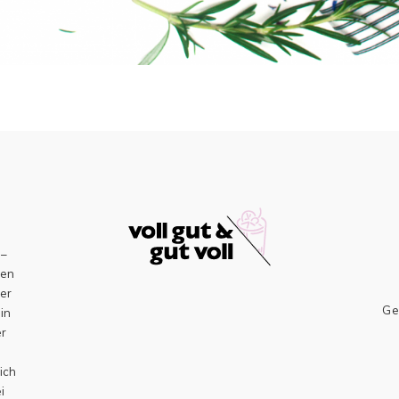
–
sen
er
Ge
ein
er
h
ich
i