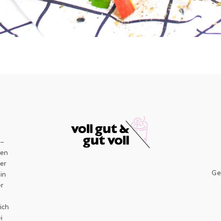
–
sen
er
Ge
ein
er
h
ich
i