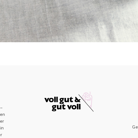
–
sen
er
Ge
ein
er