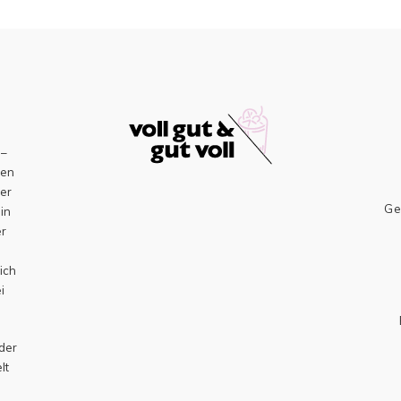
–
sen
er
Ge
ein
er
h
ich
i
 der
lt