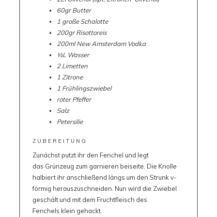
60gr Butter
1 große Schalotte
200gr Risottoreis
200ml New Amsterdam Vodka
½L Wasser
2 Limetten
1 Zitrone
1 Frühlingszwiebel
roter Pfeffer
Salz
Petersilie
ZUBEREITUNG
Zunächst putzt ihr den Fenchel und legt
das Grünzeug zum garnieren beiseite. Die Knolle
halbiert ihr anschließend längs um den Strunk v-
förmig herauszuschneiden. Nun wird die Zwiebel
geschält und mit dem Fruchtfleisch des
Fenchels klein gehackt.