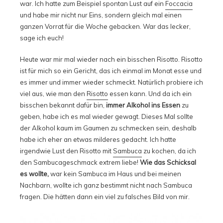
war. Ich hatte zum Beispiel spontan Lust auf ein
Foccacia
und habe mir nicht nur Eins, sondern gleich mal einen
ganzen Vorrat für die Woche gebacken. War das lecker,
sage ich euch!
Heute war mir mal wieder nach ein bisschen Risotto. Risotto
ist für mich so ein Gericht, das ich einmal im Monat esse und
es immer und immer wieder schmeckt. Natürlich probiere ich
viel aus, wie man den
Risotto
essen kann. Und da ich ein
bisschen bekannt dafür bin,
immer Alkohol ins Essen
zu
geben, habe ich es mal wieder gewagt. Dieses Mal sollte
der Alkohol kaum im Gaumen zu schmecken sein, deshalb
habe ich eher an etwas milderes gedacht. Ich hatte
irgendwie Lust den Risotto mit
Sambuca
zu kochen, da ich
den Sambucageschmack extrem liebe!
Wie das Schicksal
es wollte,
war kein Sambuca im Haus und bei meinen
Nachbarn, wollte ich ganz bestimmt nicht nach Sambuca
fragen. Die hätten dann ein viel zu falsches Bild von mir.