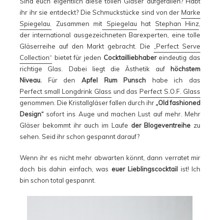
Sind euch eigentlich diese tollen Gläser aufgefallen? Habt
ihr ihr sie entdeckt? Die Schmuckstücke sind von der
Marke
Spiegelau.
Zusammen mit
Spiegelau
hat
Stephan Hinz
,
der international ausgezeichneten Barexperten, eine tolle
Gläserreihe auf den Markt gebracht. Die
„Perfect Serve
Collection“
bietet für jeden
Cocktailliebhaber
eindeutig das
richtige Glas. Dabei liegt die Ästhetik auf
höchstem
Niveau.
Für den
Apfel Rum Punsch
habe ich das
Perfect small Longdrink Glass
und das
Perfect S.O.F. Glass
genommen. Die Kristallgläser fallen durch ihr
„Old fashioned
Design“
sofort ins Auge und machen Lust auf mehr. Mehr
Gläser bekommt ihr auch im Laufe
der Blogeventreihe
zu
sehen. Seid ihr schon gespannt darauf?
Wenn ihr es nicht mehr abwarten könnt, dann verratet mir
doch bis dahin einfach, was
euer Lieblingscocktail
ist! Ich
bin schon total gespannt.