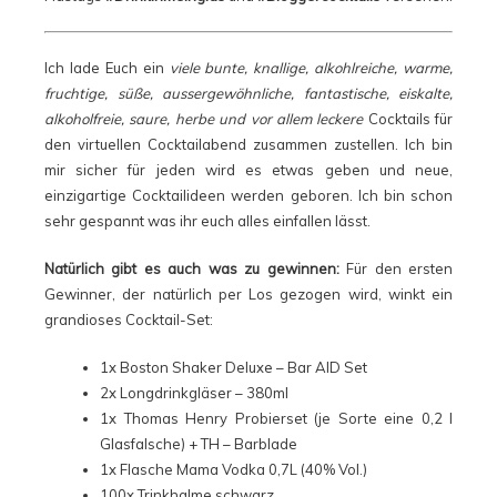
Ich lade Euch ein
viele bunte, knallige, alkohlreiche, warme,
fruchtige, süße, aussergewöhnliche, fantastische, eiskalte,
alkoholfreie, saure, herbe und vor allem leckere
Cocktails für
den virtuellen Cocktailabend zusammen zustellen. Ich bin
mir sicher für jeden wird es etwas geben und neue,
einzigartige Cocktailideen werden geboren. Ich bin schon
sehr gespannt was ihr euch alles einfallen lässt.
Natürlich gibt es auch was zu gewinnen:
Für den ersten
Gewinner, der natürlich per Los gezogen wird, winkt ein
grandioses Cocktail-Set:
1x
Boston Shaker Deluxe – Bar AID Set
2x Longdrinkgläser – 380ml
1x
Thomas Henry
Probierset (je Sorte eine 0,2 l
Glasfalsche) + TH – Barblade
1x
Flasche Mama Vodka
0,7L (40% Vol.)
100x Trinkhalme schwarz