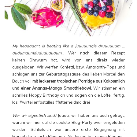
My heaaaaart is beating like a juuuuungle druuuuuum …
dudumdumdududududum…
Wer nach diesem Rezept
keinen Ohrwurm hat, wird von uns direkt wieder
ausgeladen. Wir werfen Konfetti, bzw. Amaranth-Pops und
schlagen uns zur Geburtstagssause des lieben Marcel den
Bauch voll
mit leckerem tropischen Porridge aus Kokosmilch
und einer Ananas-Mango Smoothiebowl.
Wir stimmen ein
schrilles Happy Birthday an und sagen an die Löffel, fertig,
los! #wirteilenfastalles #futterneidmaldrei
Wer wir eigentlich sind?
Jaaaa, wir haben uns auch gefragt,
warum wir hier auf die coolste Blog-Party ever eingeladen
wurden. Schließlich war unsere erste Begegnung mit
Marcel die reinste Blamage. Als Janine bei einem Blogger-