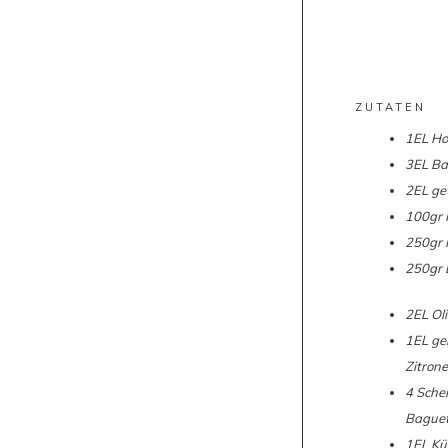
ZUTATEN
1EL Ho
3EL Ba
2EL ge
100gr 
250gr 
250gr 
2EL Oli
1EL ge
Zitron
4 Schei
Baguet
1EL Kü