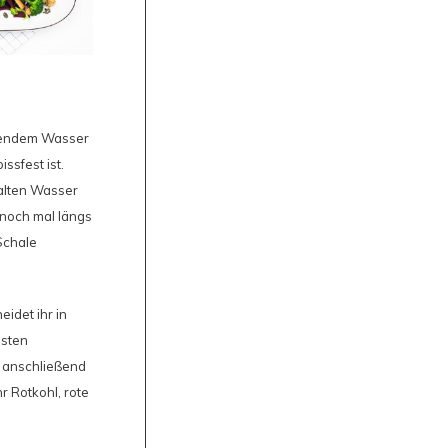
chendem Wasser
ssfest ist.
alten Wasser
 noch mal längs
Schale
idet ihr in
esten
 anschließend
r Rotkohl, rote