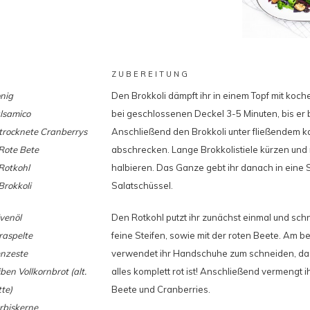
ZUBEREITUNG
nig
Den Brokkoli dämpft ihr in einem Topf mit ko
lsamico
bei geschlossenen Deckel 3-5 Minuten, bis er bi
trocknete Cranberrys
Anschließend den Brokkoli unter fließendem k
Rote Bete
abschrecken. Lange Brokkolistiele kürzen und
Rotkohl
halbieren. Das Ganze gebt ihr danach in eine 
Brokkoli
Salatschüssel.
venöl
Den Rotkohl putzt ihr zunächst einmal und schne
raspelte
feine Steifen, sowie mit der roten Beete. Am b
enzeste
verwendet ihr Handschuhe zum schneiden, da
ben Vollkornbrot (alt.
alles komplett rot ist! Anschließend vermengt ih
te)
Beete und Cranberries.
rbiskerne