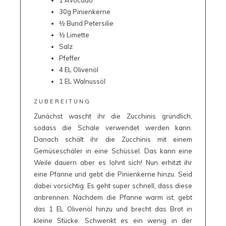
1 Avocado
30g Pinienkerne
½ Bund Petersilie
½ Limette
Salz
Pfeffer
4 EL Olivenöl
1 EL Walnussöl
ZUBEREITUNG
Zunächst wascht ihr die Zucchinis gründlich,
sodass die Schale verwendet werden kann.
Danach schält ihr die Zucchinis mit einem
Gemüseschäler in eine Schüssel. Das kann eine
Weile dauern aber es lohnt sich! Nun erhitzt ihr
eine Pfanne und gebt die Pinienkerne hinzu. Seid
dabei vorsichtig: Es geht super schnell, dass diese
anbrennen. Nachdem die Pfanne warm ist, gebt
das 1 EL Olivenöl hinzu und brecht das Brot in
kleine Stücke. Schwenkt es ein wenig in der