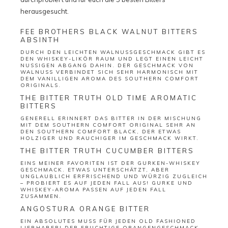
herausgesucht.
FEE BROTHERS BLACK WALNUT BITTERS
ABSINTH
DURCH DEN LEICHTEN WALNUSSGESCHMACK GIBT ES
DEN WHISKEY-LIKÖR RAUM UND LEGT EINEN LEICHT
NUSSIGEN ABGANG DAHIN. DER GESCHMACK VON
WALNUSS VERBINDET SICH SEHR HARMONISCH MIT
DEM VANILLIGEN AROMA DES SOUTHERN COMFORT
ORIGINALS.
THE BITTER TRUTH OLD TIME AROMATIC
BITTERS
GENERELL ERINNERT DAS BITTER IN DER MISCHUNG
MIT DEM SOUTHERN COMFORT ORIGINAL SEHR AN
DEN SOUTHERN COMFORT BLACK, DER ETWAS
HOLZIGER UND RAUCHIGER IM GESCHMACK WIRKT.
THE BITTER TRUTH CUCUMBER BITTERS
EINS MEINER FAVORITEN IST DER GURKEN-WHISKEY
GESCHMACK. ETWAS UNTERSCHÄTZT, ABER
UNGLAUBLICH ERFRISCHEND UND WÜRZIG ZUGLEICH
– PROBIERT ES AUF JEDEN FALL AUS! GURKE UND
WHISKEY-AROMA PASSEN AUF JEDEN FALL
ZUSAMMEN.
ANGOSTURA ORANGE BITTER
EIN ABSOLUTES MUSS FÜR JEDEN OLD FASHIONED
LIEBHABER! DER FRUCHTIGE ORANGENGESCHMACK