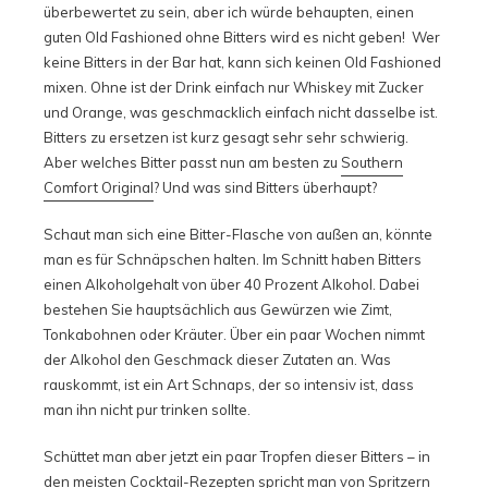
überbewertet zu sein, aber ich würde behaupten, einen
guten Old Fashioned ohne Bitters wird es nicht geben! Wer
keine Bitters in der Bar hat, kann sich keinen Old Fashioned
mixen. Ohne ist der Drink einfach nur Whiskey mit Zucker
und Orange, was geschmacklich einfach nicht dasselbe ist.
Bitters zu ersetzen ist kurz gesagt sehr sehr schwierig.
Aber welches Bitter passt nun am besten zu
Southern
Comfort Original
? Und was sind Bitters überhaupt?
Schaut man sich eine Bitter-Flasche von außen an, könnte
man es für Schnäpschen halten. Im Schnitt haben Bitters
einen Alkoholgehalt von über 40 Prozent Alkohol. Dabei
bestehen Sie hauptsächlich aus Gewürzen wie Zimt,
Tonkabohnen oder Kräuter. Über ein paar Wochen nimmt
der Alkohol den Geschmack dieser Zutaten an. Was
rauskommt, ist ein Art Schnaps, der so intensiv ist, dass
man ihn nicht pur trinken sollte.
Schüttet man aber jetzt ein paar Tropfen dieser Bitters – in
den meisten Cocktail-Rezepten spricht man von Spritzern