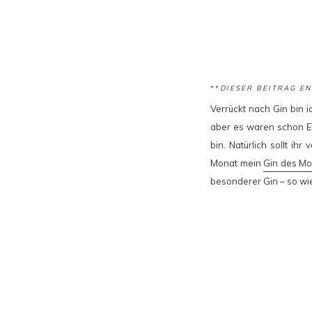
**
DIESER BEITRAG E
Verrückt nach Gin bin i
aber es waren schon Ei
bin. Natürlich sollt i
Monat mein
Gin des Mo
besonderer Gin – so wie 