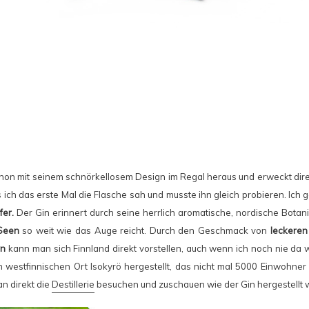
chon mit seinem schnörkellosem Design im Regal heraus und erweckt dire
s ich das erste Mal die Flasche sah und musste ihn gleich probieren. Ich g
er.
Der Gin erinnert durch seine herrlich aromatische, nordische Botani
Seen
so weit wie das Auge reicht. Durch den Geschmack von
leckeren
rn
kann man sich Finnland direkt vorstellen, auch wenn ich noch nie da 
n westfinnischen Ort Isokyrö hergestellt, das nicht mal 5000 Einwohne
an direkt die
Destillerie
besuchen und zuschauen wie der Gin hergestellt w