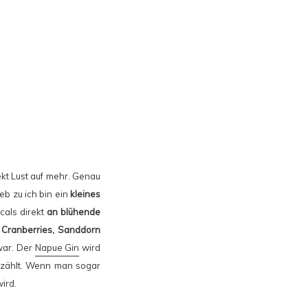
kt Lust auf mehr. Genau
eb zu ich bin ein
kleines
cals direkt
an blühende
 Cranberries, Sanddorn
war. Der
Napue Gin
wird
r zählt. Wenn man sogar
ird.