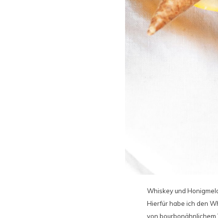
Whiskey und Honigmelon
Hierfür habe ich den W
von bourbonähnlichem V