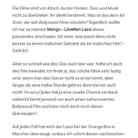
Die Filme sind von
Kitsch, bunter Farben, Tanz und Musik
nicht zu überbieten. Ihr denkt bestimmt
‚Was ist das denn für
Einer, der sich Bollywood Filme reinzieht?‘
Eigentlich wollte
ich nur zu meinem
Mango – Limetten Lassi
etwas
passendes anschauen. Ich mein, was passt denn nicht
besser zu einem indischen Getränk als ein indischen Film? –
Seht ihr!
Aber so schnell wie das Glas auch leer war, hatte ich auch
den Film beendet. Ich finde ja, das solche Filme sehr lustig
sind, wenn man das Ganze nicht so ernst nimmt, aber
länger als eine halbe Stunde geht es dann bei mir auch
nicht!
I’m sorry!
Jeder hat ja eine zweite Chance verdient,
vielleicht kennt jemand von euch einen sehenswerten
Bollywood Film und kann mich doch noch davon
überzeugen?
Auf jeden Fall hat mich der Lassi bei der Orange Box in
München überzeugt, sodass ich sofort diesen nachmachen