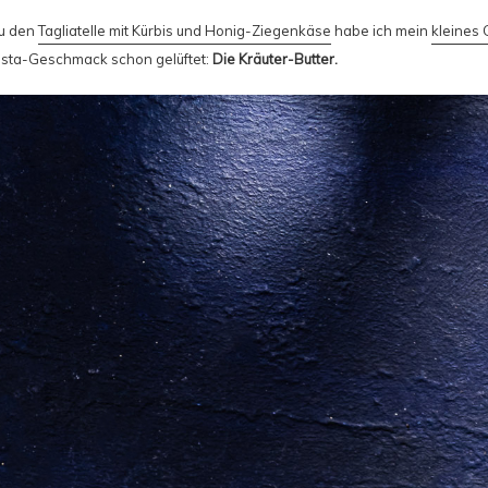
zu den
Tagliatelle mit Kürbis und Honig-Ziegenkäse
habe ich mein
kleines
asta-Geschmack schon gelüftet:
Die Kräuter-Butter.