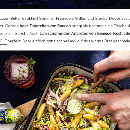
äuter-Butter direkt mit Sommer, Freunden, Grillen und Steaks. Dabei ist sie
ter. Gerade
beim Zubereiten von Saucen
bringt sie nochmals die Frische 
ack ins Gericht. Auch
zum schonenden Anbraten von Gemüse, Fisch oder
GLE
perfekt. Oder einfach ganz schnell mal auf das warme Brot geschmi