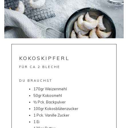
KOKOSKIPFERL
FÜR CA 2 BLECHE
DU BRAUCHST
170gr Weizenmehl
50gr Kokosmehl
½ Pck. Backpulver
100gr Kokosblütenzucker
1 Pck. Vanille Zucker
1 Ei