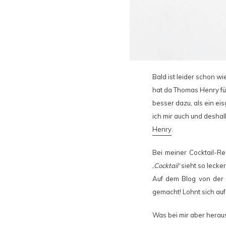
Bald ist leider schon w
hat da Thomas Henry für
besser dazu, als ein ei
ich mir auch und desha
Henry
.
Bei meiner Cocktail-R
‚Cocktail‘
sieht so lecke
Auf dem Blog von der
gemacht! Lohnt sich auf 
Was bei mir aber herau