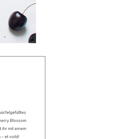
würfelgefülltes
Cherry Blossom
t ihr mit einem
– et voilá!