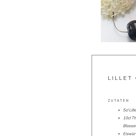
LILLET
ZUTATEN
5cl Lill
10cl
Th
Blosso
Eiswür