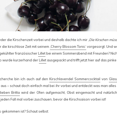
ieder die Kirschenzeit vorbei und deshalb dachte ich mir
‚Die Kirschen müss
 die kirschlose Zeit mit seinem
‚Cherry Blossom Tonic‘
vorgesorgt. Und wa
sgekühlter französischer
Lillet
bei einem Sommerabend mit Freunden? Nich
lb wurde kurzerhand der
Lillet
ausgepackt und trifft jetzt hier auf das pink
echerche bin ich auch auf den
Kirschlavendel Sommercocktail
von
Glas
r aus – schaut doch einfach mal bei ihr vorbei und entdeckt was man alles
lieben Britta
wird der Ofen aufgemacht, Obst eingemacht und natürlich 
jeden Fall mal vorbei zuschauen, bevor die Kirschsaison vorbei ist!
s gekommen ist? Schaut selbst: