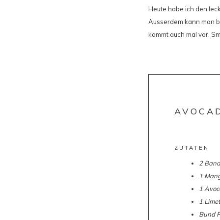
Heute habe ich den lec
Ausserdem kann man be
kommt auch mal vor. Sm
AVOCA
ZUTATEN
2 Ban
1 Man
1 Avo
1 Lime
Bund Pe