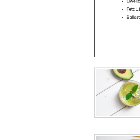
Eiweiß:
Fett:
11
Ballast