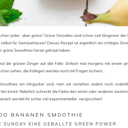
chen jeder, aber grüne? Grüne Smooties sind schon seit längerem der 
 selbst für Gemüsehasser! Dieses Rezept ist eigentlich ein richtiges Einst
 an grüne Smoothies heran getraut haben.
ind die grünen Dinger auf alle Fälle. Einfach mal morgens mit einem 
 schon sehen, die Kollegen werden euch mit Fragen löchern…
Smoothies ein Hingucker sind, nein sie verleihen zudem noch ordentl
arten könnt. Natürlich schreckt die Farbe den einen oder anderen zunächs
danach werdet ihr sicher viel experimenteller, versprochen!
DO BANANEN SMOOTHIE
E SUNDAY EINE GEBALLTE GREEN POWER