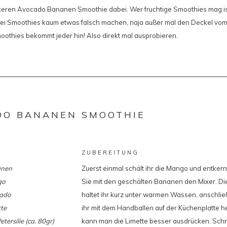
keren Avocado Bananen Smoothie dabei. Wer fruchtige Smoothies mag ist 
i Smoothies kaum etwas falsch machen, naja außer mal den Deckel vom
oothies bekommt jeder hin! Also direkt mal ausprobieren.
DO BANANEN SMOOTHIE
ZUBEREITUNG
anen
Zuerst einmal schält ihr die Mango und entkern
go
Sie mit den geschälten Bananen den Mixer. Di
cado
haltet ihr kurz unter warmen Wassen, anschließ
tte
ihr mit dem Handballen auf der Küchenplatte 
tersilie (ca. 80gr)
kann man die Limette besser ausdrücken. Schn