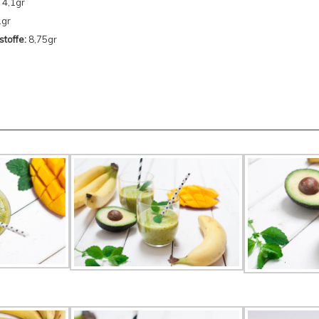
4,1gr
gr
stoffe:
8,75gr