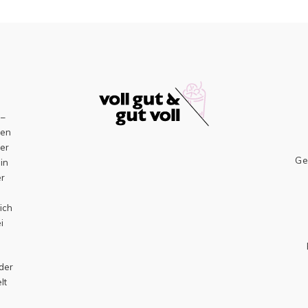
–
sen
er
Ge
ein
er
h
ich
i
 der
lt