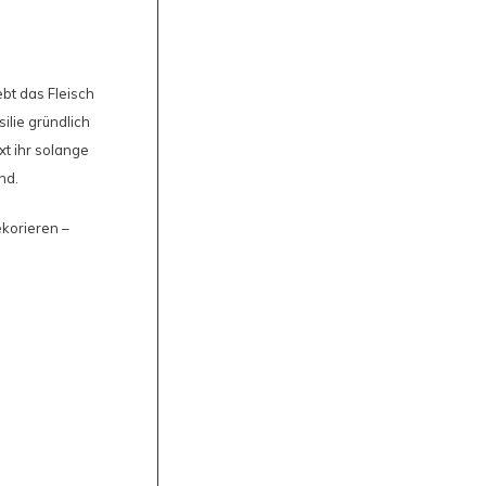
bt das Fleisch
silie gründlich
xt ihr solange
nd.
korieren –