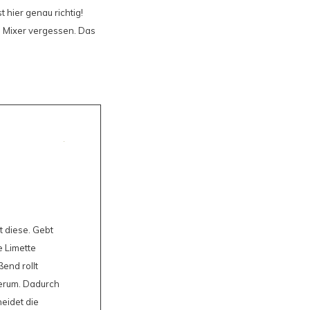
hier genau richtig!
 Mixer vergessen. Das
t diese. Gebt
e Limette
end rollt
herum. Dadurch
eidet die