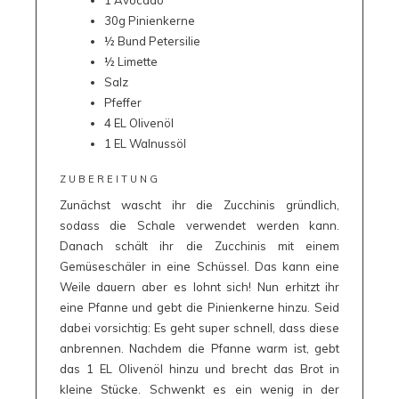
1 Avocado
30g Pinienkerne
½ Bund Petersilie
½ Limette
Salz
Pfeffer
4 EL Olivenöl
1 EL Walnussöl
ZUBEREITUNG
Zunächst wascht ihr die Zucchinis gründlich,
sodass die Schale verwendet werden kann.
Danach schält ihr die Zucchinis mit einem
Gemüseschäler in eine Schüssel. Das kann eine
Weile dauern aber es lohnt sich! Nun erhitzt ihr
eine Pfanne und gebt die Pinienkerne hinzu. Seid
dabei vorsichtig: Es geht super schnell, dass diese
anbrennen. Nachdem die Pfanne warm ist, gebt
das 1 EL Olivenöl hinzu und brecht das Brot in
kleine Stücke. Schwenkt es ein wenig in der