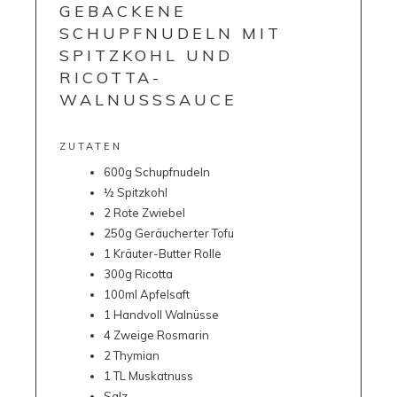
GEBACKENE
SCHUPFNUDELN MIT
SPITZKOHL UND
RICOTTA-
WALNUSSSAUCE
ZUTATEN
600g Schupfnudeln
½ Spitzkohl
2 Rote Zwiebel
250g Geräucherter Tofu
1 Kräuter-Butter Rolle
300g Ricotta
100ml Apfelsaft
1 Handvoll Walnüsse
4 Zweige Rosmarin
2 Thymian
1 TL Muskatnuss
Salz