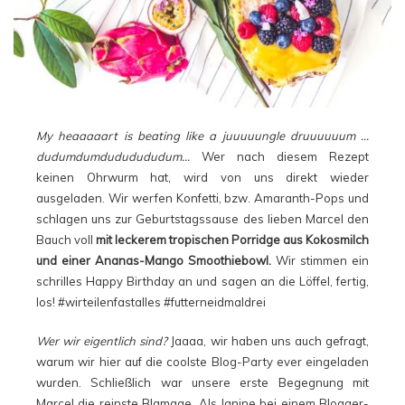
My heaaaaart is beating like a juuuuungle druuuuuum …
dudumdumdududududum…
Wer nach diesem Rezept
keinen Ohrwurm hat, wird von uns direkt wieder
ausgeladen. Wir werfen Konfetti, bzw. Amaranth-Pops und
schlagen uns zur Geburtstagssause des lieben Marcel den
Bauch voll
mit leckerem tropischen Porridge aus Kokosmilch
und einer Ananas-Mango Smoothiebowl.
Wir stimmen ein
schrilles Happy Birthday an und sagen an die Löffel, fertig,
los! #wirteilenfastalles #futterneidmaldrei
Wer wir eigentlich sind?
Jaaaa, wir haben uns auch gefragt,
warum wir hier auf die coolste Blog-Party ever eingeladen
wurden. Schließlich war unsere erste Begegnung mit
Marcel die reinste Blamage. Als Janine bei einem Blogger-