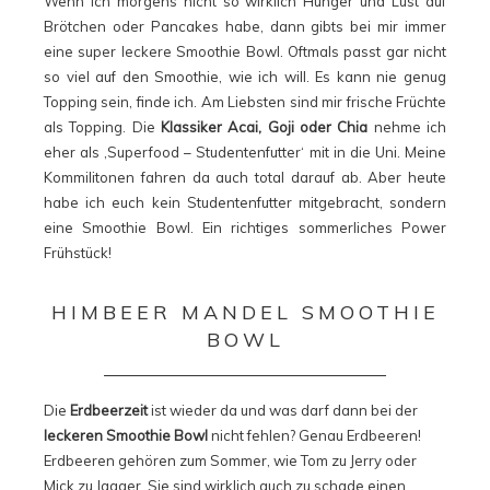
Wenn ich morgens nicht so wirklich Hunger und Lust auf
Brötchen oder Pancakes habe, dann gibts bei mir immer
eine super leckere Smoothie Bowl. Oftmals passt gar nicht
so viel auf den Smoothie, wie ich will. Es kann nie genug
Topping sein, finde ich. Am Liebsten sind mir frische Früchte
als Topping. Die
Klassiker Acai, Goji oder Chia
nehme ich
eher als ‚Superfood – Studentenfutter‘ mit in die Uni. Meine
Kommilitonen fahren da auch total darauf ab. Aber heute
habe ich euch kein Studentenfutter mitgebracht, sondern
eine Smoothie Bowl. Ein richtiges sommerliches Power
Frühstück!
HIMBEER MANDEL SMOOTHIE
BOWL
Die
Erdbeerzeit
ist wieder da und was darf dann bei der
leckeren Smoothie Bowl
nicht fehlen? Genau Erdbeeren!
Erdbeeren gehören zum Sommer, wie Tom zu Jerry oder
Mick zu Jagger. Sie sind wirklich auch zu schade einen