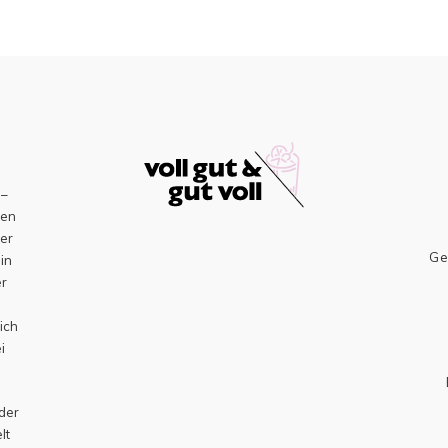
–
sen
er
Ge
ein
er
h
ich
i
 der
lt