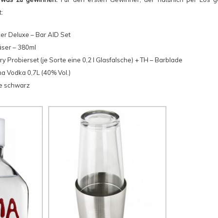
:
er Deluxe – Bar AID Set
äser – 380ml
ry
Probierset (je Sorte eine 0,2 l Glasfalsche) + TH – Barblade
ma Vodka
0,7L (40% Vol.)
e schwarz