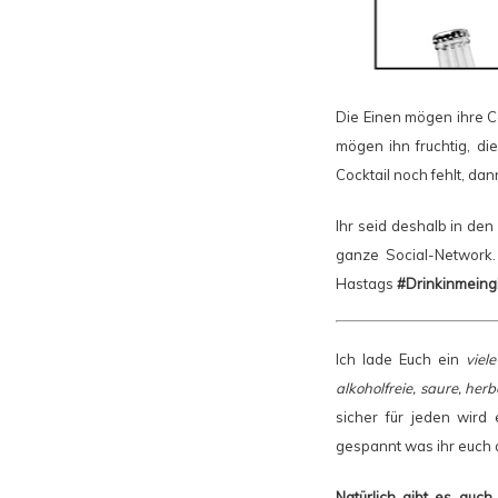
Die Einen mögen ihre Co
mögen ihn fruchtig, d
Cocktail noch fehlt, da
Ihr seid deshalb in de
ganze Social-Network.
Hastags
#Drinkinmeing
Ich lade Euch ein
viel
alkoholfreie, saure, her
sicher für jeden wird
gespannt was ihr euch al
Natürlich gibt es auc