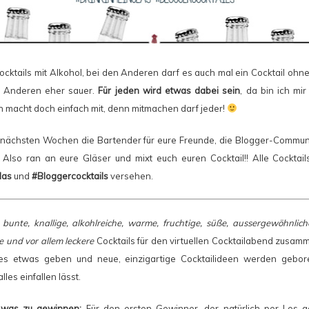
cktails mit Alkohol, bei den Anderen darf es auch mal ein Cocktail ohne
ie Anderen eher sauer.
Für jeden wird etwas dabei sein
, da bin ich mi
nn macht doch einfach mit, denn mitmachen darf jeder!
n nächsten Wochen die Bartender für eure Freunde, die Blogger-Communit
 Also ran an eure Gläser und mixt euch euren Cocktail!! Alle Cocktai
las
und
#Bloggercocktails
versehen.
e bunte, knallige, alkohlreiche, warme, fruchtige, süße, aussergewöhnliche
be und vor allem leckere
Cocktails für den virtuellen Cocktailabend zusamme
 es etwas geben und neue, einzigartige Cocktailideen werden gebor
les einfallen lässt.
h was zu gewinnen:
Für den ersten Gewinner, der natürlich per Los g