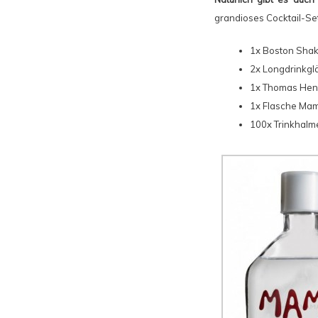
grandioses Cocktail-Set
1x
Boston Shak
2x Longdrinkgl
1x
Thomas Hen
1x
Flasche Ma
100x Trinkhalm