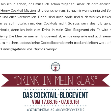
 bin ich ja schon, das muss ich schon zugeben! Aber ich darf endlic
Henry Cocktail-Mission
ist leider schon um. Es hat mir wahnsinnig viel S
n und euch vorzustellen. Dabei sind auch coole und auch wirklich lecke
 es soll natürlich mit den Cocktails nicht Schluss sein, deshalb ge
ktails, denn ich lade zum
‚Drink in mein Glas‘-Blogevent
ein. Es wird
Henry
.
Die Idee bei meinem Blogevent ist, einige originelle und auch neu
ft zu machen, sodass keine Cocktailabende mehr trocken bleiben werden!
 Lieblingsgetränk von Thomas Henry?