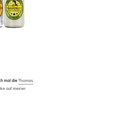
ch mal die
Thomas
ike auf meiner