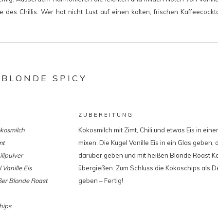
e des Chillis. Wer hat nicht Lust auf einen kalten, frischen Kaffeecock
 BLONDE SPICY
ZUBEREITUNG
okosmilch
Kokosmilch mit Zimt, Chili und etwas Eis in ein
mt
mixen. Die Kugel Vanille Eis in ein Glas geben, 
lipulver
darüber geben und mit heißen Blonde Roast K
 Vanille Eis
übergießen. Zum Schluss die Kokoschips als D
ßer Blonde Roast
geben – Fertig!
hips