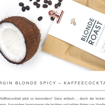
RGIN BLONDE SPICY – KAFFEECOCKT
affeecocktail jetzt so besonders? Ganz einfach … durch die lecker
remig. Ausserdem harmonieren die leichten und milden Noten von Vanille