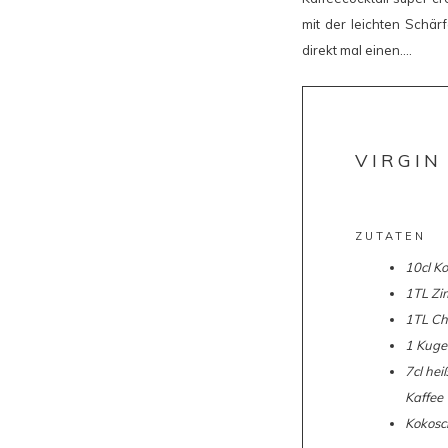
mit der leichten Schärf
direkt mal einen….
VIRGIN
ZUTATEN
10cl K
1TL Zi
1TL Chi
1 Kugel
7cl hei
Kaffee
Kokosc