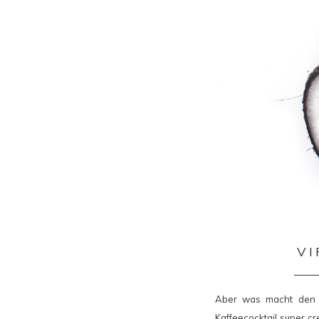
VI
Aber was macht den K
Kaffeecocktail super c