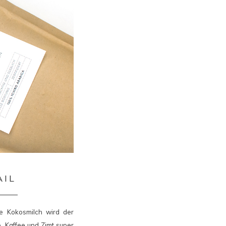
AIL
e Kokosmilch wird der
, Kaffee und Zimt super