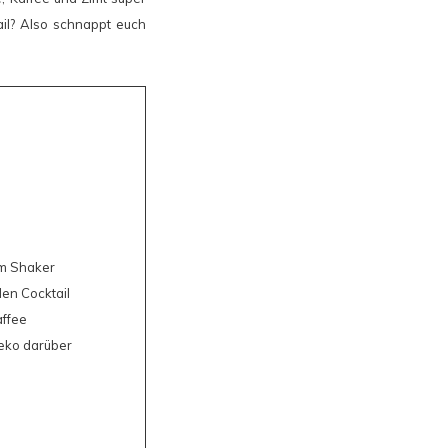
tail? Also schnappt euch
em Shaker
den Cocktail
affee
eko darüber