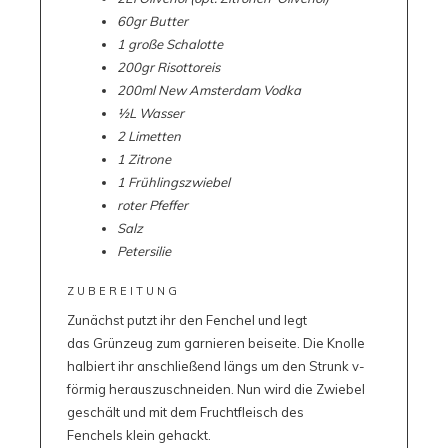
60gr Butter
1 große Schalotte
200gr Risottoreis
200ml New Amsterdam Vodka
½L Wasser
2 Limetten
1 Zitrone
1 Frühlingszwiebel
roter Pfeffer
Salz
Petersilie
ZUBEREITUNG
Zunächst putzt ihr den Fenchel und legt
das Grünzeug zum garnieren beiseite. Die Knolle
halbiert ihr anschließend längs um den Strunk v-
förmig herauszuschneiden. Nun wird die Zwiebel
geschält und mit dem Fruchtfleisch des
Fenchels klein gehackt.