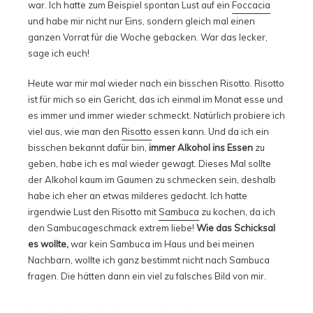
war. Ich hatte zum Beispiel spontan Lust auf ein
Foccacia
und habe mir nicht nur Eins, sondern gleich mal einen
ganzen Vorrat für die Woche gebacken. War das lecker,
sage ich euch!
Heute war mir mal wieder nach ein bisschen Risotto. Risotto
ist für mich so ein Gericht, das ich einmal im Monat esse und
es immer und immer wieder schmeckt. Natürlich probiere ich
viel aus, wie man den
Risotto
essen kann. Und da ich ein
bisschen bekannt dafür bin,
immer Alkohol ins Essen
zu
geben, habe ich es mal wieder gewagt. Dieses Mal sollte
der Alkohol kaum im Gaumen zu schmecken sein, deshalb
habe ich eher an etwas milderes gedacht. Ich hatte
irgendwie Lust den Risotto mit
Sambuca
zu kochen, da ich
den Sambucageschmack extrem liebe!
Wie das Schicksal
es wollte,
war kein Sambuca im Haus und bei meinen
Nachbarn, wollte ich ganz bestimmt nicht nach Sambuca
fragen. Die hätten dann ein viel zu falsches Bild von mir.