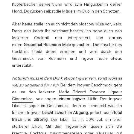
Kupferbecher serviert und wird zum Hingucker in deiner
Hand. Da rücken selbst die Mädels im Club in den Schatten.
Aber heute stelle ich euch nicht den Moscow Mule vor, Nein.
Denn den kennt ihr bestimmt bereits. Ich habe euch den
leckeren Cocktail neu interpretiert und daraus
einen
Grapefruit Rosmarin Mule
gezaubert. Die Frische des
Cocktails bleibt dabei erhalten und wird durch den
Geschmack von Rosmarin und Ingwer noch etwas
unterstützt.
Natürlich muss in dem Drink etwas Ingwer rein, sonst wäre es
viel zu ungesund für mich.
Bei dem Ingwer Geschmack geht
es um den leckeren
Marie Brizard Essence Liqueur
Gingembre
,
sozusagen
einem Ingwer Likör.
Der Ingwer
Likör ist super im Geschmack, denn er schmeckt wie ein
frischer Ingwer.
Leicht scharf im Abgang,
jedoch auch
total
frisch
und
zitronig.
Der Likör ist mit 30% vol. ein eher
stärkerer Likör. Mit dem Ingwerlikör lassen sich die
kreative Cocktails zusammenstellen oder Klassiker auf