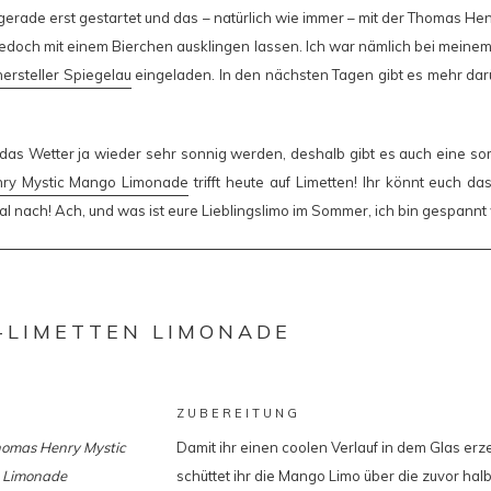
gerade erst gestartet und das – natürlich wie immer – mit der Thomas Hen
jedoch mit einem Bierchen ausklingen lassen. Ich war nämlich bei meinem
ersteller Spiegelau
eingeladen. In den nächsten Tagen gibt es mehr darü
das Wetter ja wieder sehr sonnig werden, deshalb gibt es auch eine so
ry Mystic Mango Limonade
trifft heute auf Limetten! Ihr könnt euch da
l nach! Ach, und was ist eure Lieblingslimo im Sommer, ich bin gespannt w
-LIMETTEN LIMONADE
ZUBEREITUNG
omas Henry Mystic
Damit ihr einen coolen Verlauf in dem Glas erz
 Limonade
schüttet ihr die Mango Limo über die zuvor hal