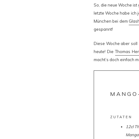
So, die neue Woche ist 
letzte Woche habe ich 
München bei dem
Glash
gespannt!
Diese Woche aber soll 
heute! Die
Thomas Hen
macht’s doch einfach ma
MANGO
ZUTATEN
12cl
Th
Mango