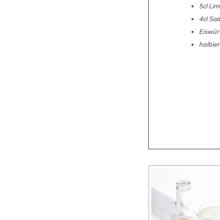
5cl Lim
4cl So
Eiswür
halbier