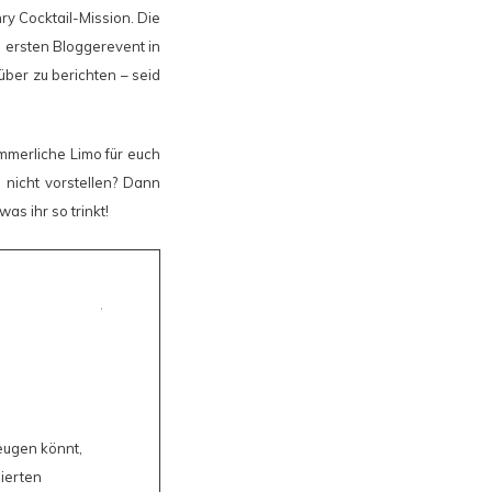
ry Cocktail-Mission. Die
 ersten Bloggerevent in
ber zu berichten – seid
mmerliche Limo für euch
s nicht vorstellen? Dann
as ihr so trinkt!
eugen könnt,
bierten