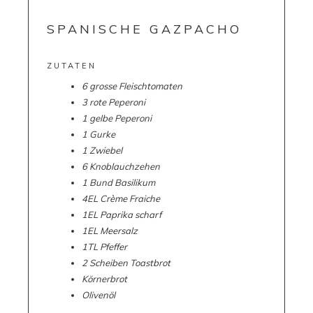
SPANISCHE GAZPACHO
ZUTATEN
6 grosse Fleischtomaten
3 rote Peperoni
1 gelbe Peperoni
1 Gurke
1 Zwiebel
6 Knoblauchzehen
1 Bund Basilikum
4EL Crème Fraiche
1EL Paprika scharf
1EL Meersalz
1TL Pfeffer
2 Scheiben Toastbrot
Körnerbrot
Olivenöl