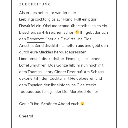
ZUBEREITUNG
Als erstes nehmt ihr wieder euer
Lieblingscocktailglas zur Hand. Füllt ein paar
Eiswürfel ein. Okei manchmal übertreibe ich es ein
bisschen, so 4-5 reichen schon
Ihr gebt danach
den
Ramazotti
über die Eiswürfel ins Glas.
Anschließend drückt ihr Limetten aus und gebt den
durch eure Muckies herausgepressten
Limettensaft direkt drüber. Einmal gut mit einem
Löffel umrühren. Das Ganze füllt ihr nun noch mit
dem
Thomas Henry Ginger Beer
auf. Am Schluss
dekoriert ihr den Cocktail mit Heidelbeeren und
dem Thymian den ihr einfach ins Glas steckt.
Taaaadaaaa fertig – der Der Morphed Bambi!
Genießt ihn. Schönen Abend euch
Cheers!