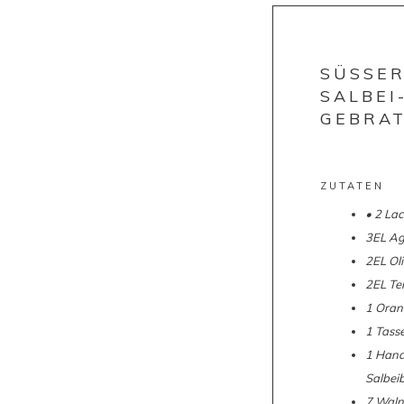
SÜSSER
SALBEI
GEBRA
ZUTATEN
• 2 Lac
3EL Ag
2EL Oli
2EL Te
1 Oran
1 Tasse
1 Handv
Salbeib
7 Waln