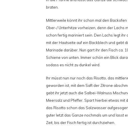
braten.
Mittlerweile könnt ihr schon mal den Backofen
Ober-/ Unterhitze vorheizen, denn der Lachs 
schon fertig mariniert sein. Den Lachs legt ihr
mit der Hautseite auf ein Backblech und gebt di
Marinade darüber. Nun gart ihr den Fisch ca. 1
Schiene von unten. Immer schön ein Blick dara
sodass es nicht zu dunkel wird.
Ihr müsst nun nur noch das Risotto, das mittlerw
geworden ist, mit dem Saft der Zitrone absch
gebt ihr jetzt auch die Salbei-Walnuss Mischun
Meersalz und Pfeffer. Spart hierbei etwas mit 
das Risotto schon das Salzwasser aufgesogen 
guter letzt das Ganze nochmals um und lasst es
Zeit, bis der Fisch fertig ist durchziehen.