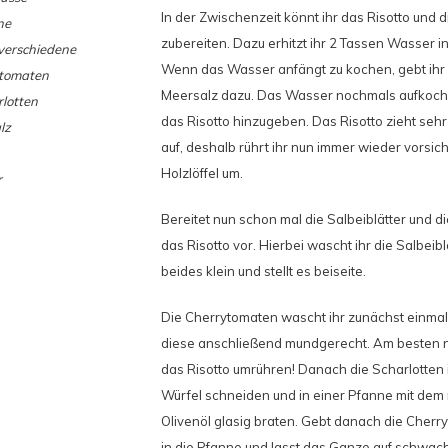
In der Zwischenzeit könnt ihr das Risotto und 
ne
zubereiten. Dazu erhitzt ihr 2 Tassen Wasser i
verschiedene
Wenn das Wasser anfängt zu kochen, gebt ihr 
tomaten
Meersalz dazu. Das Wasser nochmals aufkoch
rlotten
das Risotto hinzugeben. Das Risotto zieht sehr
lz
auf, deshalb rührt ihr nun immer wieder vorsich
Holzlöffel um.
r
Bereitet nun schon mal die Salbeiblätter und d
das Risotto vor. Hierbei wascht ihr die Salbeib
beides klein und stellt es beiseite.
Die Cherrytomaten wascht ihr zunächst einmal
diese anschließend mundgerecht. Am besten 
das Risotto umrühren! Danach die Scharlotten i
Würfel schneiden und in einer Pfanne mit dem 
Olivenöl glasig braten. Gebt danach die Cher
in die Pfanne und lasst das Ganze auf schwach