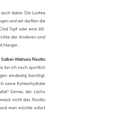
 auch dabei. Die Losfee
gen und wir durften die
Clad Topf oder eine All-
richte der Anderen sind
mmt Hunger…
f Salbei-Walnuss Risotto
u bin ich noch sportlich
gen eindeutig benötigt,
rch seine Kohlenhydrate
utat? Genau, der Lachs
mack nicht das Risotto
 und man möchte sofort