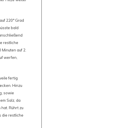
 auf 220° Grad
müsste bald
 anschließend
e restliche
0 Minuten auf 2.
uf werfen,
eile fertig
mecken. Hinzu
g, sowie
dem Salz, da
hat. Rührt zu
 die restliche