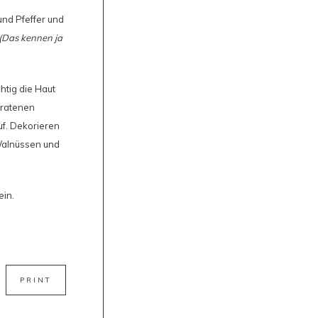
und Pfeffer und
(Das kennen ja
chtig die Haut
bratenen
uf. Dekorieren
Walnüssen und
in.