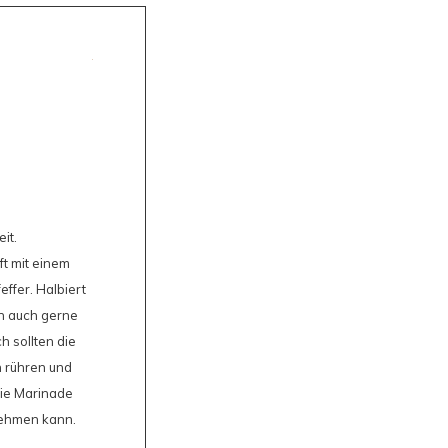
it.
t mit einem
effer. Halbiert
en auch gerne
h sollten die
h rühren und
die Marinade
nehmen kann.