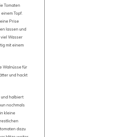
die Tomaten
n einem Topf.
eine Prise
en lassen und
 viel Wasser
tig mit einem
ie Walnüsse für
lätter und hackt
 und halbiert
nun nochmals
n kleine
restlichen
rytomaten dazu
er Hitze weiter