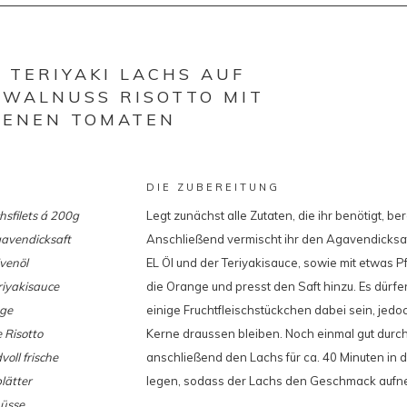
 TERIYAKI LACHS AUF
-WALNUSS RISOTTO MIT
TENEN TOMATEN
DIE ZUBEREITUNG
hsfilets á 200g
Legt zunächst alle Zutaten, die ihr benötigt, bere
avendicksaft
Anschließend vermischt ihr den Agavendicksaf
venöl
EL Öl und der Teriyakisauce, sowie mit etwas Pf
riyakisauce
die Orange und presst den Saft hinzu. Es dürf
ge
einige Fruchtfleischstückchen dabei sein, jedoc
 Risotto
Kerne draussen bleiben. Noch einmal gut durc
oll frische
anschließend den Lachs für ca. 40 Minuten in 
lätter
legen, sodass der Lachs den Geschmack auf
üsse