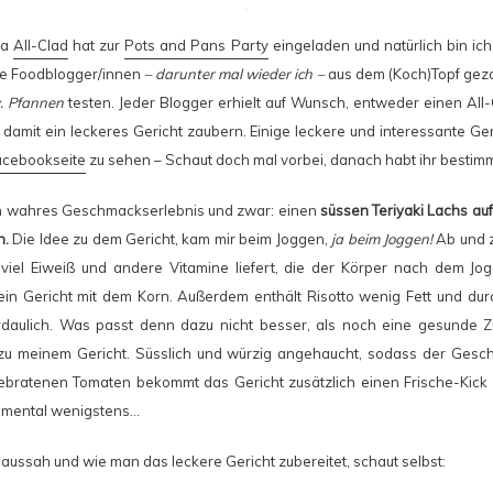
ma
All-Clad
hat zur
Pots and Pans Party
eingeladen und natürlich bin ich
ge Foodblogger/innen
– darunter mal wieder ich –
aus dem (Koch)Topf gezo
w. Pfannen
testen. Jeder Blogger erhielt auf Wunsch, entweder einen All-
 damit ein leckeres Gericht zaubern. Einige leckere und interessante Ge
acebookseite
zu sehen – Schaut doch mal vorbei, danach habt ihr besti
ein wahres Geschmackserlebnis und zwar: einen
süssen Teriyaki Lachs au
n.
Die Idee zu dem Gericht, kam mir beim Joggen,
ja beim Joggen!
Ab und z
viel Eiweiß und andere Vitamine liefert, die der Körper nach dem Jog
 ein Gericht mit dem Korn. Außerdem enthält Risotto wenig Fett und du
erdaulich. Was passt denn dazu nicht besser, als noch eine gesunde Z
 zu meinem Gericht. Süsslich und würzig angehaucht, sodass der Gesch
gebratenen Tomaten bekommt das Gericht zusätzlich einen Frische-Kick
a mental wenigstens…
aussah und wie man das leckere Gericht zubereitet, schaut selbst: