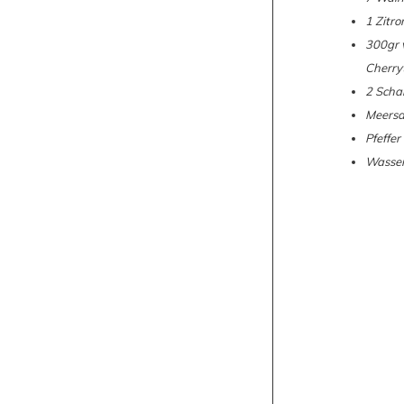
1 Zitro
300gr 
Cherry
2 Scha
Meersa
Pfeffer
Wasse