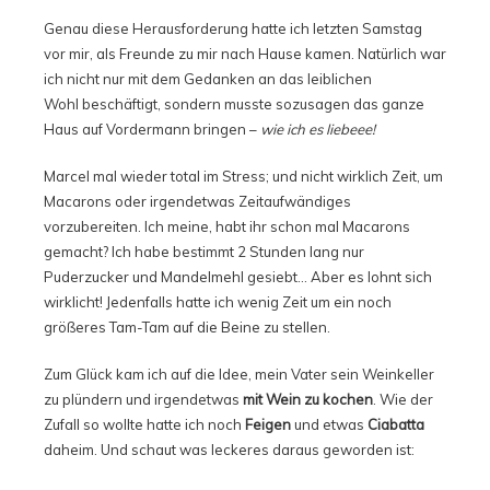
Genau diese Herausforderung hatte ich letzten Samstag
vor mir, als Freunde zu mir nach Hause kamen. Natürlich war
ich nicht nur mit dem Gedanken an das leiblichen
Wohl beschäftigt, sondern musste sozusagen das ganze
Haus auf Vordermann bringen –
wie ich es liebeee!
Marcel mal wieder total im Stress; und nicht wirklich Zeit, um
Macarons oder irgendetwas Zeitaufwändiges
vorzubereiten. Ich meine, habt ihr schon mal Macarons
gemacht? Ich habe bestimmt 2 Stunden lang nur
Puderzucker und Mandelmehl gesiebt… Aber es lohnt sich
wirklicht! Jedenfalls hatte ich wenig Zeit um ein noch
größeres Tam-Tam auf die Beine zu stellen.
Zum Glück kam ich auf die Idee, mein Vater sein Weinkeller
zu plündern und irgendetwas
mit Wein zu kochen
. Wie der
Zufall so wollte hatte ich noch
Feigen
und etwas
Ciabatta
daheim. Und schaut was leckeres daraus geworden ist: