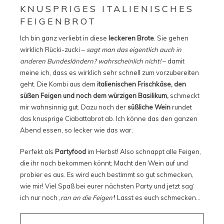
KNUSPRIGES ITALIENISCHES
FEIGENBROT
Ich bin ganz verliebt in diese
leckeren Brote
. Sie gehen
wirklich Rücki-zucki –
sagt man das eigentlich auch in
anderen Bundesländern? wahrscheinlich nicht!
– damit
meine ich, dass es wirklich sehr schnell zum vorzubereiten
geht. Die Kombi aus dem
italienischen Frischkäse, den
süßen Feigen und noch dem würzigen Basilikum,
schmeckt
mir wahnsinnig gut. Dazu noch der
süßliche Wein
rundet
das knusprige Ciabattabrot ab. Ich könne das den ganzen
Abend essen, so lecker wie das war.
Perfekt als
Partyfood
im Herbst! Also schnappt alle Feigen,
die ihr noch bekommen könnt; Macht den Wein auf und
probier es aus. Es wird euch bestimmt so gut schmecken,
wie mir! Viel Spaß bei eurer nächsten Party und jetzt sag‘
ich nur noch
‚ran an die Feigen‘
! Lasst es euch schmecken…