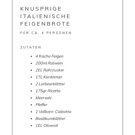
KNUSPRIGE
ITALIENISCHE
FEIGENBROTE
FÜR CA. 4 PERSONEN
ZUTATEN
4
frische
Feigen
200
ml
Rotwein
2
EL
Rohrzucker
1
TL
Kardamon
2
Lorbeerblätter
175
gr
Ricotta
Meersalz
Pfeffer
1
Vollkorn-Ciabatta
Basilikumblätter
1EL Olivenöl