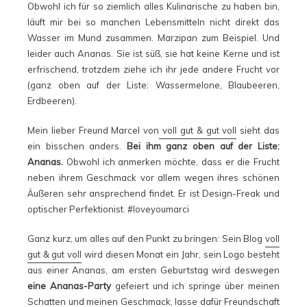
Obwohl ich für so ziemlich alles Kulinarische zu haben bin,
läuft mir bei so manchen Lebensmitteln nicht direkt das
Wasser im Mund zusammen. Marzipan zum Beispiel. Und
leider auch Ananas. Sie ist süß, sie hat keine Kerne und ist
erfrischend, trotzdem ziehe ich ihr jede andere Frucht vor
(ganz oben auf der Liste: Wassermelone, Blaubeeren,
Erdbeeren).
Mein lieber Freund Marcel von
voll gut & gut voll
sieht das
ein bisschen anders.
Bei ihm ganz oben auf der Liste:
Ananas.
Obwohl ich anmerken möchte, dass er die Frucht
neben ihrem Geschmack vor allem wegen ihres schönen
Äußeren sehr ansprechend findet. Er ist Design-Freak und
optischer Perfektionist. #loveyoumarci
Ganz kurz, um alles auf den Punkt zu bringen: Sein Blog
voll
gut & gut voll
wird diesen Monat ein Jahr, sein Logo besteht
aus einer Ananas, am ersten Geburtstag wird deswegen
eine Ananas-Party
gefeiert und ich springe über meinen
Schatten und meinen Geschmack, lasse dafür Freundschaft