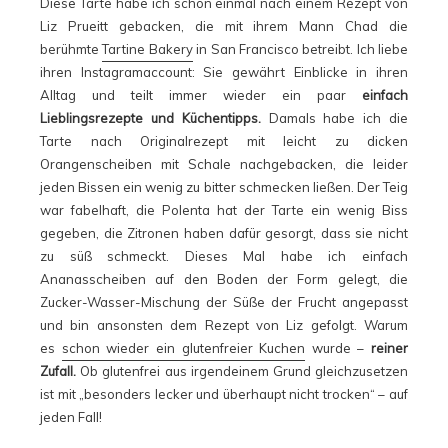
Diese Tarte habe ich schon einmal nach einem Rezept von
Liz Prueitt gebacken, die mit ihrem Mann Chad die
berühmte
Tartine Bakery
in San Francisco betreibt. Ich liebe
ihren Instagramaccount: Sie gewährt Einblicke in ihren
Alltag und teilt immer wieder ein paar
einfach
Lieblingsrezepte und Küchentipps.
Damals habe ich die
Tarte nach Originalrezept mit leicht zu dicken
Orangenscheiben mit Schale nachgebacken, die leider
jeden Bissen ein wenig zu bitter schmecken ließen. Der Teig
war fabelhaft, die Polenta hat der Tarte ein wenig Biss
gegeben, die Zitronen haben dafür gesorgt, dass sie nicht
zu süß schmeckt. Dieses Mal habe ich einfach
Ananasscheiben auf den Boden der Form gelegt, die
Zucker-Wasser-Mischung der Süße der Frucht angepasst
und bin ansonsten dem Rezept von Liz gefolgt. Warum
es
schon wieder ein glutenfreier Kuchen
wurde –
reiner
Zufall.
Ob glutenfrei aus irgendeinem Grund gleichzusetzen
ist mit „besonders lecker und überhaupt nicht trocken“ – auf
jeden Fall!