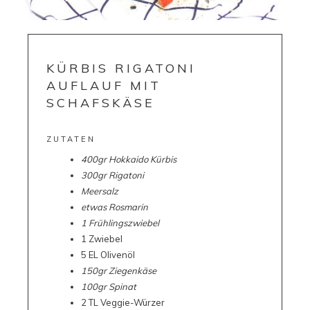
KÜRBIS RIGATONI
AUFLAUF MIT
SCHAFSKÄSE
ZUTATEN
400gr
Hokkaido Kürbis
300gr Rigatoni
Meersalz
etwas Rosmarin
1 Frühlingszwiebel
1 Zwiebel
5 EL Olivenöl
150
gr
Ziegenkäse
100gr Spinat
2 TL
Veggie-Würzer