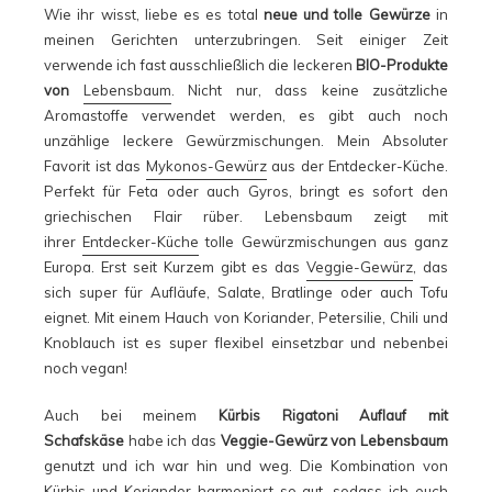
Wie ihr wisst, liebe es es total
neue und tolle Gewürze
in
meinen Gerichten unterzubringen. Seit einiger Zeit
verwende ich fast ausschließlich die leckeren
BIO-Produkte
von
Lebensbaum
. Nicht nur, dass keine zusätzliche
Aromastoffe verwendet werden, es gibt auch noch
unzählige leckere Gewürzmischungen. Mein Absoluter
Favorit ist das
Mykonos-Gewürz
aus der Entdecker-Küche.
Perfekt für Feta oder auch Gyros, bringt es sofort den
griechischen Flair rüber. Lebensbaum zeigt mit
ihrer
Entdecker-Küche
tolle Gewürzmischungen aus ganz
Europa. Erst seit Kurzem gibt es das
Veggie-Gewürz
, das
sich super für Aufläufe, Salate, Bratlinge oder auch Tofu
eignet. Mit einem Hauch von Koriander, Petersilie, Chili und
Knoblauch ist es super flexibel einsetzbar und nebenbei
noch vegan!
Auch bei meinem
Kürbis Rigatoni Auflauf mit
Schafskäse
habe ich das
Veggie-Gewürz von Lebensbaum
genutzt und ich war hin und weg. Die Kombination von
Kürbis und Koriander harmoniert so gut, sodass ich euch