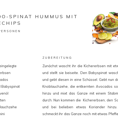
DO-SPINAT HUMMUS MIT
ECHIPS
 PERSONEN
ZUBEREITUNG
eingelegte
Zunächst wascht ihr die Kichererbsen mit e
erbsen
und stellt sie beiseite. Den Babyspinat wasch
cados
und gebt diesen in eine Schüssel. Gebt nun da
 Babyspinat
Knoblauchzehe, die entkernten Avocados so
ivenöl
hinzu und mixt das Ganze mit einem Stabmi
tten
durch. Nun kommen die Kichererbsen, den Saf
lauchzehe
und bei belieben etwas Koriander hinzu
ini
schmeckt ihr das Ganze noch mit etwas Pfeff