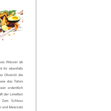
twas Wasser ab
t ihr ebenfalls
s Olivenöl, die
wie das Tahini
xer ordentlich
t der Limetten
. Zum Schluss
er und Meersalz