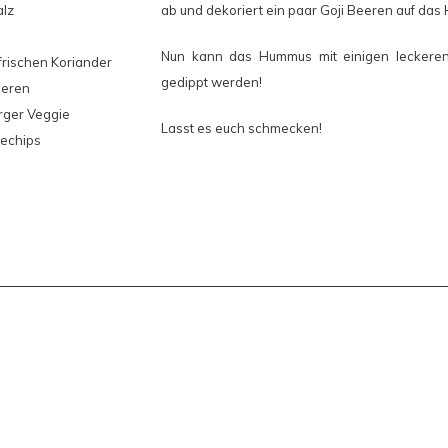
lz
ab und dekoriert ein paar Goji Beeren auf da
Nun kann das Hummus mit einigen leckere
frischen Koriander
gedippt werden!
eeren
ger Veggie
Lasst es euch schmecken!
echips