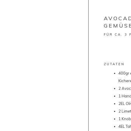
AVOCA
GEMÜS
FÜR CA. 3
ZUTATEN
400gr 
Kicher
2 Avo
1 Hand
2EL Ol
2 Lime
1 Knob
4EL Tah