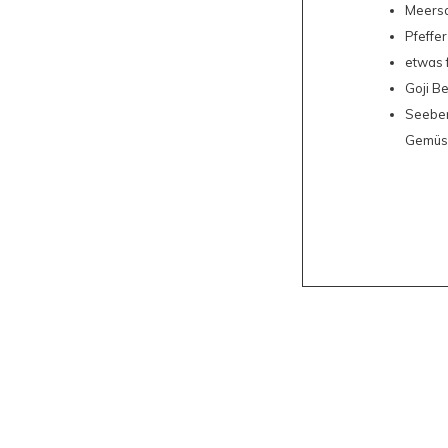
Meersa
Pfeffer
etwas 
Goji B
Seeber
Gemüs