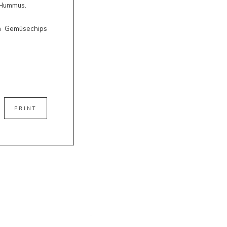
s Hummus.
n Gemüsechips