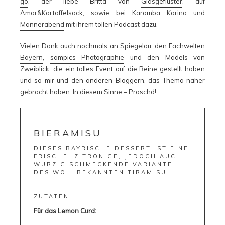
go
, der liebe Britta von
Glasgeflüster
, auf
Amor&Kartoffelsack
, sowie bei
Karamba Karina
und
Männerabend
mit ihrem tollen Podcast dazu.
Vielen Dank auch nochmals an
Spiegelau
, den
Fachwelten
Bayern
,
sampics Photographie
und den Mädels von
Zweiblick, die ein tolles Event auf die Beine gestellt haben
und so mir und den anderen Bloggern, das Thema näher
gebracht haben. In diesem Sinne – Proschd!
BIERAMISU
DIESES BAYRISCHE DESSERT IST EINE
FRISCHE, ZITRONIGE, JEDOCH AUCH
WÜRZIG SCHMECKENDE VARIANTE
DES WOHLBEKANNTEN TIRAMISU.
ZUTATEN
Für das Lemon Curd: