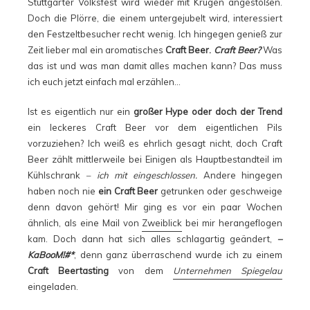
Stuttgarter Volksfest wird wieder mit Krügen angestoßen.
Doch die Plörre, die einem untergejubelt wird, interessiert
den Festzeltbesucher recht wenig. Ich hingegen genieß zur
Zeit lieber mal ein aromatisches
Craft Beer.
Craft Beer?
Was
das ist und was man damit alles machen kann? Das muss
ich euch jetzt einfach mal erzählen…
Ist es eigentlich nur ein
großer Hype oder doch der Trend
ein leckeres Craft Beer vor dem eigentlichen Pils
vorzuziehen? Ich weiß es ehrlich gesagt nicht, doch Craft
Beer zählt mittlerweile bei Einigen als Hauptbestandteil im
Kühlschrank
– ich mit eingeschlossen.
Andere hingegen
haben noch nie
ein Craft Beer
getrunken oder geschweige
denn davon gehört! Mir ging es vor ein paar Wochen
ähnlich, als eine Mail von
Zweiblick
bei mir herangeflogen
kam. Doch dann hat sich alles schlagartig geändert,
–
KaBooM!#*
, denn ganz überraschend wurde ich zu einem
Craft Beertasting
von dem
Unternehmen Spiegelau
eingeladen.