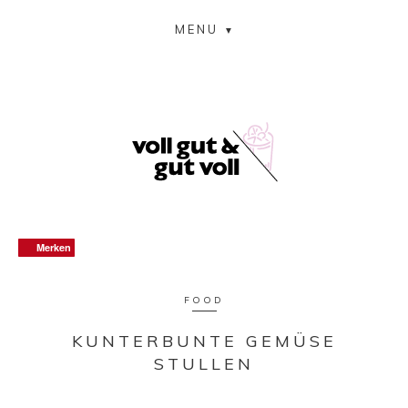
MENU
Merken
Merken
Merken
Merken
FOOD
KUNTERBUNTE GEMÜSE
STULLEN