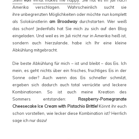
Steffi
von
What makes me happy.
Sie hat es im Juli nach
Amerika verschlagen. Wahrscheinlich sucht sie
ihre unbegrenzten Möglichkeiten oder möchte nun komplett
als Solokünstlerin
am Broadway
durchstarten. Wer weiß
das schon! Jedenfalls hat Sie mich zu sich auf den Blog
eingeladen. Und weil es im Juli nicht nur in Amerika heiß ist,
sondern auch hierzulande, habe ich Ihr eine kleine
Abkühlung mitgebracht.
Die beste Abkühlung für mich – ist und bleibt – das Eis. Ich
mein, es geht nichts über ein frisches, fruchtiges Eis in der
Sonne oder? Auch wenn das Eis schneller schmilzt,
ergeben sich dadurch auch total verrückte und leckere
Kombinationen. So ist auch meine Kreation des
Sommers entstanden:
Raspberry-Pomegranate
Cheesecake Ice Cream with Pistachio Brittle!
Könnt ihr euch
schon vorstellen, wie lecker diese Kombination ist? Herrlich
sage ich nur dazu!