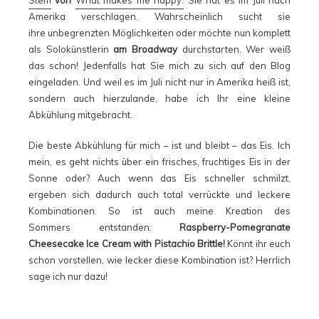
Steffi
von
What makes me happy.
Sie hat es im Juli nach
Amerika verschlagen. Wahrscheinlich sucht sie
ihre unbegrenzten Möglichkeiten oder möchte nun komplett
als Solokünstlerin
am Broadway
durchstarten. Wer weiß
das schon! Jedenfalls hat Sie mich zu sich auf den Blog
eingeladen. Und weil es im Juli nicht nur in Amerika heiß ist,
sondern auch hierzulande, habe ich Ihr eine kleine
Abkühlung mitgebracht.
Die beste Abkühlung für mich – ist und bleibt – das Eis. Ich
mein, es geht nichts über ein frisches, fruchtiges Eis in der
Sonne oder? Auch wenn das Eis schneller schmilzt,
ergeben sich dadurch auch total verrückte und leckere
Kombinationen. So ist auch meine Kreation des
Sommers entstanden:
Raspberry-Pomegranate
Cheesecake Ice Cream with Pistachio Brittle!
Könnt ihr euch
schon vorstellen, wie lecker diese Kombination ist? Herrlich
sage ich nur dazu!