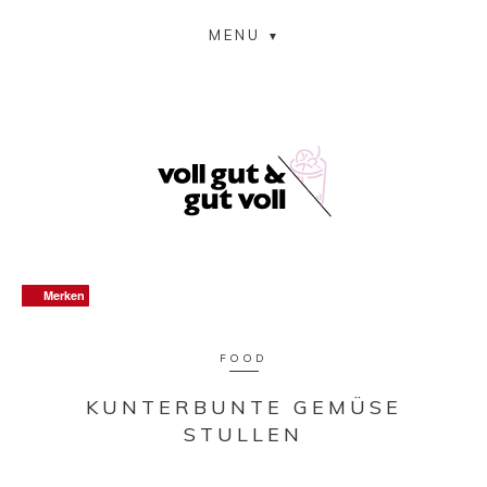
MENU
Merken
Merken
Merken
Merken
FOOD
KUNTERBUNTE GEMÜSE
STULLEN