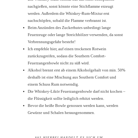
nachgießen, sonst könnte eine Stichflamme erzeugt
werden. Außerdem die Whiskey-Rum-Mixtur erst
nachschöpfen, sobald die Flamme verbrannt ist.
Beim Anzünden des Zuckerhutes unbedingt lange
Feuerzeuge oder lange Streichhölzer verwenden, da sonst
Verbrennungsgefahr besteht!
Ich empfehle hier, auf einen trockenen Rotwein
zurückzugreifen, sodass die Southern Comfort-
Feuerzangenbowle nicht zu süß wird.
Alkohol brennt erst ab einem Alkoholgehalt von min. 50%
deshalb ist eine Mischung aus Southern Comfort und
einem Schuss Rum notwendig.
Die Whiskey-Likör Feuerzangenbowle darf nicht kochen –
die Flüssigkeit sollte lediglich erhitzt werden.
Bevor die heiße Bowle genossen werden kann, werden
Gewürze und Schalen herausgenommen.
**
* HIERBEI HANDELT ES SICH UM