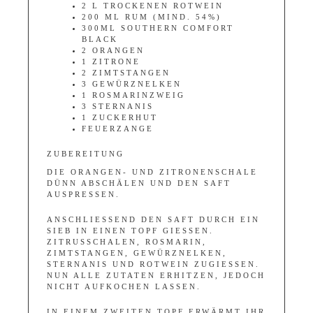
2 L TROCKENEN ROTWEIN
200 ML RUM (MIND. 54%)
300ML SOUTHERN COMFORT
BLACK
2 ORANGEN
1 ZITRONE
2 ZIMTSTANGEN
3 GEWÜRZNELKEN
1 ROSMARINZWEIG
3 STERNANIS
1 ZUCKERHUT
FEUERZANGE
ZUBEREITUNG
DIE ORANGEN- UND ZITRONENSCHALE
DÜNN ABSCHÄLEN UND DEN SAFT
AUSPRESSEN.
ANSCHLIESSEND DEN SAFT DURCH EIN S
IEB IN EINEN TOPF GIESSEN. ZI
TRUSSCHALEN, ROSMARIN, ZI
MTSTANGEN, GEWÜRZNELKEN, ST
ERNANIS UND ROTWEIN ZUGIESSEN. NUN
ALLE ZUTATEN ERHITZEN, JEDOCH NIC
HT AUFKOCHEN LASSEN.
IN EINEM ZWEITEN TOPF ERWÄRMT IHR