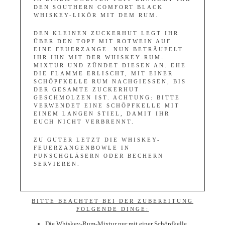
DEN SOUTHERN COMFORT BLACK
WHISKEY-LIKÖR MIT DEM RUM.
DEN KLEINEN ZUCKERHUT LEGT IHR
ÜBER DEN TOPF MIT ROTWEIN AUF
EINE FEUERZANGE. NUN BETRÄUFELT
IHR IHN MIT DER WHISKEY-RUM-
MIXTUR UND ZÜNDET DIESEN AN. EHE
DIE FLAMME ERLISCHT, MIT EINER
SCHÖPFKELLE RUM NACHGIESSEN, BIS D
ER GESAMTE ZUCKERHUT G
ESCHMOLZEN IST. ACHTUNG: BITTE V
ERWENDET EINE SCHÖPFKELLE MIT E
INEM LANGEN STIEL, DAMIT IHR E
UCH NICHT VERBRENNT.
ZU GUTER LETZT DIE WHISKEY-
FEUERZANGENBOWLE IN
PUNSCHGLÄSERN ODER BECHERN
SERVIEREN.
BITTE BEACHTET BEI DER ZUBEREITUNG
FOLGENDE DINGE:
Die Whiskey-Rum-Mixtur nur mit einer Schöpfkelle