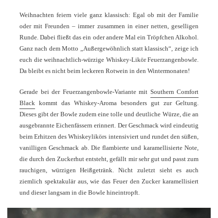
Weihnachten feiern viele ganz klassisch: Egal ob mit der Familie
oder mit Freunden – immer zusammen in einer netten, geselligen
Runde. Dabei fließt das ein oder andere Mal ein Tröpfchen Alkohol.
Ganz nach dem Motto „Außergewöhnlich statt klassisch“, zeige ich
euch die weihnachtlich-würzige Whiskey-Likör Feuerzangenbowle.
Da bleibt es nicht beim leckeren Rotwein in den Wintermonaten!
Gerade bei der Feuerzangenbowle-Variante mit
Southern Comfort
Black
kommt das Whiskey-Aroma besonders gut zur Geltung.
Dieses gibt der Bowle zudem eine tolle und deutliche Würze, die an
ausgebrannte Eichenfässern erinnert. Der Geschmack wird eindeutig
beim Erhitzen des Whiskeylikörs intensiviert und rundet den süßen,
vanilligen Geschmack ab. Die flambierte und karamellisierte Note,
die durch den Zuckerhut entsteht, gefällt mir sehr gut und passt zum
rauchigen, würzigen Heißgetränk. Nicht zuletzt sieht es auch
ziemlich spektakulär aus, wie das Feuer den Zucker karamellisiert
und dieser langsam in die Bowle hineintropft.