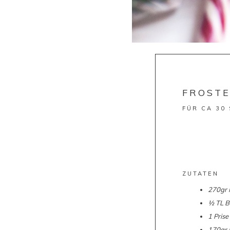
FROST
FÜR CA 30
ZUTATEN
270gr 
½ TL B
1 Prise
170gr 