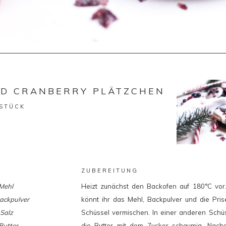
ED CRANBERRY PLÄTZCHEN
 STÜCK
ZUBEREITUNG
Mehl
Heizt zunächst den Backofen auf 180°C vor
ackpulver
könnt ihr das Mehl, Backpulver und die Pris
 Salz
Schüssel vermischen. In einer anderen Schüs
Butter
die Butter mit dem Zucker schaumig. Nach