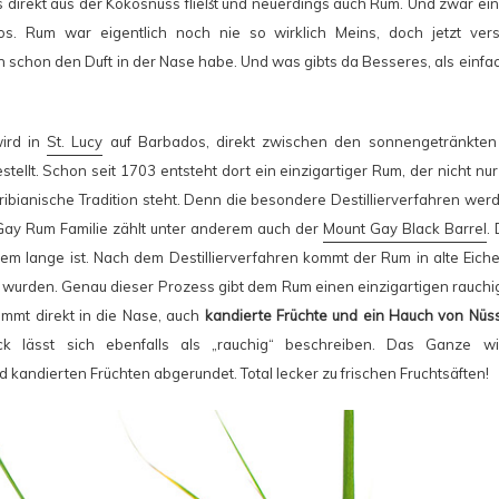
s direkt aus der Kokosnuss fließt und neuerdings auch Rum. Und zwar ein
os. Rum war eigentlich noch nie so wirklich Meins, doch jetzt ve
h schon den Duft in der Nase habe. Und was gibts da Besseres, als einfa
ird in
St. Lucy
auf Barbados, direkt zwischen den sonnengetränkten 
ellt. Schon seit 1703 entsteht dort ein einzigartiger Rum, der nicht nur 
aribianische Tradition steht. Denn die besondere Destillierverfahren wer
 Gay Rum Familie zählt unter anderem auch der
Mount Gay Black Barrel
.
trem lange ist. Nach dem Destillierverfahren kommt der Rum in alte Eich
 wurden. Genau dieser Prozess gibt dem Rum einen einzigartigen rauchig
mt direkt in die Nase, auch
kandierte Früchte und ein Hauch von Nüs
 lässt sich ebenfalls als „rauchig“ beschreiben. Das Ganze wi
d kandierten Früchten abgerundet. Total lecker zu frischen Fruchtsäften!