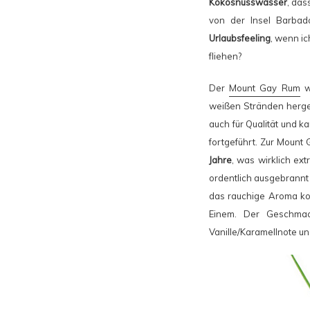
Kokosnusswasser
, das
von der Insel Barbad
Urlaubsfeeling
, wenn ic
fliehen?
Der
Mount Gay Rum
w
weißen Stränden hergest
auch für Qualität und k
fortgeführt. Zur Mount
Jahre
, was wirklich ex
ordentlich ausgebrannt
das rauchige Aroma kom
Einem. Der Geschmack
Vanille/Karamellnote un