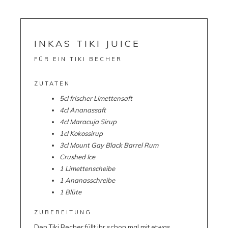
INKAS TIKI JUICE
FÜR EIN TIKI BECHER
ZUTATEN
5cl frischer Limettensaft
4cl Ananassaft
4cl Maracuja Sirup
1cl Kokossirup
3cl
Mount Gay Black Barrel Rum
Crushed Ice
1 Limettenscheibe
1 Ananasschreibe
1 Blüte
ZUBEREITUNG
Den Tiki Becher füllt ihr schon mal mit etwas