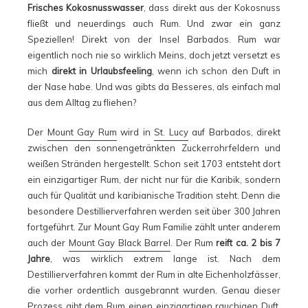
Frisches Kokosnusswasser
, dass direkt aus der Kokosnuss
fließt und neuerdings auch Rum. Und zwar ein ganz
Speziellen! Direkt von der Insel Barbados. Rum war
eigentlich noch nie so wirklich Meins, doch jetzt versetzt es
mich
direkt in Urlaubsfeeling
, wenn ich schon den Duft in
der Nase habe. Und was gibts da Besseres, als einfach mal
aus dem Alltag zu fliehen?
Der
Mount Gay Rum
wird in
St. Lucy
auf Barbados, direkt
zwischen den sonnengetränkten Zuckerrohrfeldern und
weißen Stränden hergestellt. Schon seit 1703 entsteht dort
ein einzigartiger Rum, der nicht nur für die Karibik, sondern
auch für Qualität und karibianische Tradition steht. Denn die
besondere Destillierverfahren werden seit über 300 Jahren
fortgeführt. Zur Mount Gay Rum Familie zählt unter anderem
auch der
Mount Gay Black Barrel
. Der Rum
reift ca. 2 bis 7
Jahre
, was wirklich extrem lange ist. Nach dem
Destillierverfahren kommt der Rum in alte Eichenholzfässer,
die vorher ordentlich ausgebrannt wurden. Genau dieser
Prozess gibt dem Rum einen einzigartigen rauchigen Duft.