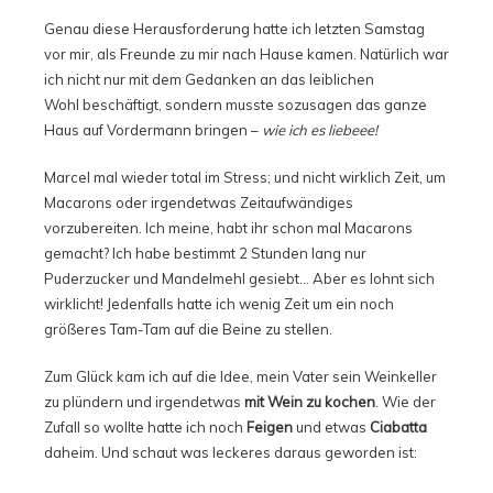
Genau diese Herausforderung hatte ich letzten Samstag
vor mir, als Freunde zu mir nach Hause kamen. Natürlich war
ich nicht nur mit dem Gedanken an das leiblichen
Wohl beschäftigt, sondern musste sozusagen das ganze
Haus auf Vordermann bringen –
wie ich es liebeee!
Marcel mal wieder total im Stress; und nicht wirklich Zeit, um
Macarons oder irgendetwas Zeitaufwändiges
vorzubereiten. Ich meine, habt ihr schon mal Macarons
gemacht? Ich habe bestimmt 2 Stunden lang nur
Puderzucker und Mandelmehl gesiebt… Aber es lohnt sich
wirklicht! Jedenfalls hatte ich wenig Zeit um ein noch
größeres Tam-Tam auf die Beine zu stellen.
Zum Glück kam ich auf die Idee, mein Vater sein Weinkeller
zu plündern und irgendetwas
mit Wein zu kochen
. Wie der
Zufall so wollte hatte ich noch
Feigen
und etwas
Ciabatta
daheim. Und schaut was leckeres daraus geworden ist: