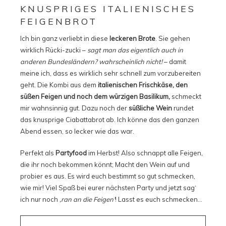
KNUSPRIGES ITALIENISCHES
FEIGENBROT
Ich bin ganz verliebt in diese
leckeren Brote
. Sie gehen
wirklich Rücki-zucki –
sagt man das eigentlich auch in
anderen Bundesländern? wahrscheinlich nicht!
– damit
meine ich, dass es wirklich sehr schnell zum vorzubereiten
geht. Die Kombi aus dem
italienischen Frischkäse, den
süßen Feigen und noch dem würzigen Basilikum,
schmeckt
mir wahnsinnig gut. Dazu noch der
süßliche Wein
rundet
das knusprige Ciabattabrot ab. Ich könne das den ganzen
Abend essen, so lecker wie das war.
Perfekt als
Partyfood
im Herbst! Also schnappt alle Feigen,
die ihr noch bekommen könnt; Macht den Wein auf und
probier es aus. Es wird euch bestimmt so gut schmecken,
wie mir! Viel Spaß bei eurer nächsten Party und jetzt sag‘
ich nur noch
‚ran an die Feigen‘
! Lasst es euch schmecken…