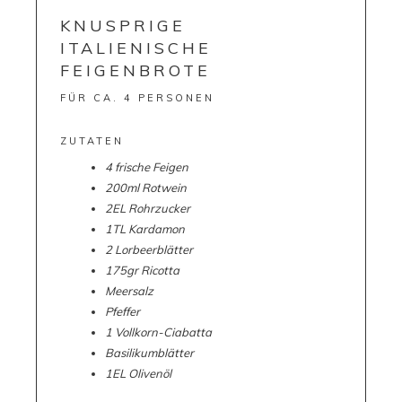
KNUSPRIGE
ITALIENISCHE
FEIGENBROTE
FÜR CA. 4 PERSONEN
ZUTATEN
4
frische
Feigen
200
ml
Rotwein
2
EL
Rohrzucker
1
TL
Kardamon
2
Lorbeerblätter
175
gr
Ricotta
Meersalz
Pfeffer
1
Vollkorn-Ciabatta
Basilikumblätter
1EL Olivenöl