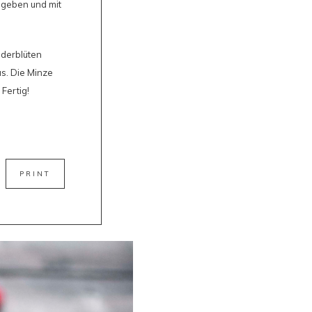
gegeben und mit
nderblüten
as. Die Minze
Fertig!