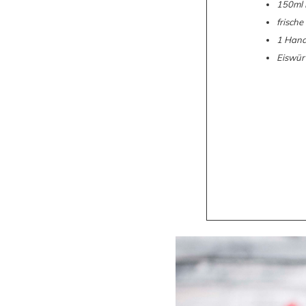
150ml 
frisch
1 Handv
Eiswür