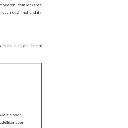
imbeeren, dem leckeren
es euch auch mal und ihr
n muss, also gleich mal
owie ein paar
dellikör über