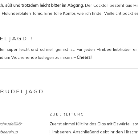
sch, süß und trotzdem leicht bitter im Abgang.
Der Cocktail besteht aus H
e Holunderblüten Tonic. Eine tolle Kombi, wie ich finde. Vielleicht packt 
ELJAGD !
der super leicht und schnell gemixt ist. Für jeden Himbeerliebhaber ei
und am Wochenende loslegen zu mixen.
– Cheers!
HRUDELJAGD
ZUBEREITUNG
schrudellikör
Zuerst einmal füllt ihr das Glas mit Eiswürfel, s
mbeersirup
Himbeeren. Anschließend gebt ihr den Hirschru