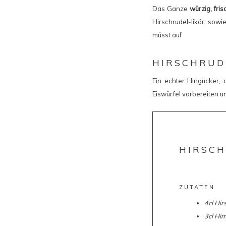
Das Ganze
würzig, fri
Hirschrudel-likör, sowi
müsst auf
HIRSCHRUD
Ein echter Hingucker, 
Eiswürfel vorbereiten 
HIRSC
ZUTATEN
4cl Hir
3cl Hi