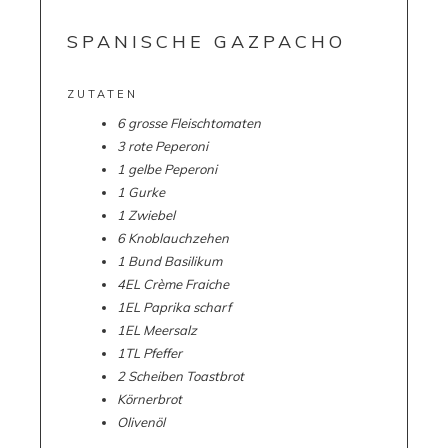
SPANISCHE GAZPACHO
ZUTATEN
6 grosse Fleischtomaten
3 rote Peperoni
1 gelbe Peperoni
1 Gurke
1 Zwiebel
6 Knoblauchzehen
1 Bund Basilikum
4EL Crème Fraiche
1EL Paprika scharf
1EL Meersalz
1TL Pfeffer
2 Scheiben Toastbrot
Körnerbrot
Olivenöl