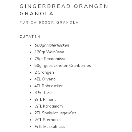
GINGERBREAD ORANGEN
GRANOLA
FÜR CA 500GR GRANOLA
ZUTATEN
500gr Haferflocken
120gr Walnüsse
75gr Pecannüsse
50gr getrockneten Cranberries
2 Orangen
4EL Olivenöl
4EL Rohrzucker
3 ½ TL Zimt
½TL Piment
½TL Kardamom
2TL Spekulatiusgewürz
½TL Sternanis
¾TL Muskatnuss