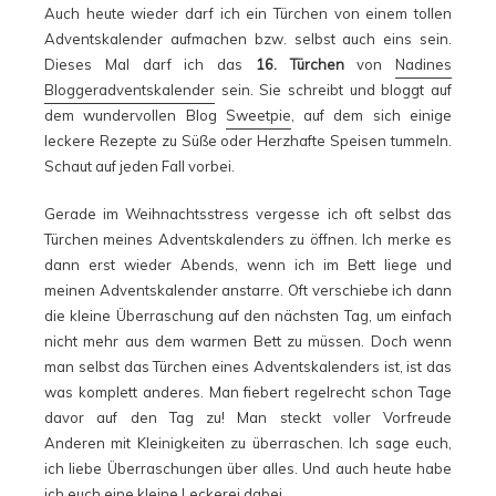
Auch heute wieder darf ich ein Türchen von einem tollen
Adventskalender aufmachen bzw. selbst auch eins sein.
Dieses Mal darf ich das
16. Türchen
von
Nadines
Bloggeradventskalender
sein. Sie schreibt und bloggt auf
dem wundervollen Blog
Sweetpie
, auf dem sich einige
leckere Rezepte zu Süße oder Herzhafte Speisen tummeln.
Schaut auf jeden Fall vorbei.
Gerade im Weihnachtsstress vergesse ich oft selbst das
Türchen meines Adventskalenders zu öffnen. Ich merke es
dann erst wieder Abends, wenn ich im Bett liege und
meinen Adventskalender anstarre. Oft verschiebe ich dann
die kleine Überraschung auf den nächsten Tag, um einfach
nicht mehr aus dem warmen Bett zu müssen. Doch wenn
man selbst das Türchen eines Adventskalenders ist, ist das
was komplett anderes. Man fiebert regelrecht schon Tage
davor auf den Tag zu! Man steckt voller Vorfreude
Anderen mit Kleinigkeiten zu überraschen. Ich sage euch,
ich liebe Überraschungen über alles. Und auch heute habe
ich euch eine kleine Leckerei dabei.